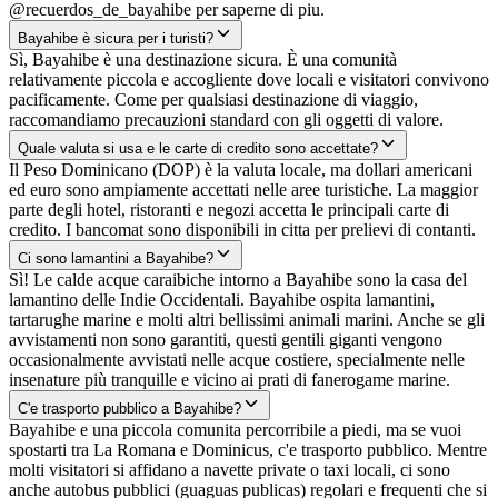
@recuerdos_de_bayahibe per saperne di piu.
Bayahibe è sicura per i turisti?
Sì, Bayahibe è una destinazione sicura. È una comunità
relativamente piccola e accogliente dove locali e visitatori convivono
pacificamente. Come per qualsiasi destinazione di viaggio,
raccomandiamo precauzioni standard con gli oggetti di valore.
Quale valuta si usa e le carte di credito sono accettate?
Il Peso Dominicano (DOP) è la valuta locale, ma dollari americani
ed euro sono ampiamente accettati nelle aree turistiche. La maggior
parte degli hotel, ristoranti e negozi accetta le principali carte di
credito. I bancomat sono disponibili in citta per prelievi di contanti.
Ci sono lamantini a Bayahibe?
Sì! Le calde acque caraibiche intorno a Bayahibe sono la casa del
lamantino delle Indie Occidentali. Bayahibe ospita lamantini,
tartarughe marine e molti altri bellissimi animali marini. Anche se gli
avvistamenti non sono garantiti, questi gentili giganti vengono
occasionalmente avvistati nelle acque costiere, specialmente nelle
insenature più tranquille e vicino ai prati di fanerogame marine.
C'e trasporto pubblico a Bayahibe?
Bayahibe e una piccola comunita percorribile a piedi, ma se vuoi
spostarti tra La Romana e Dominicus, c'e trasporto pubblico. Mentre
molti visitatori si affidano a navette private o taxi locali, ci sono
anche autobus pubblici (guaguas publicas) regolari e frequenti che si