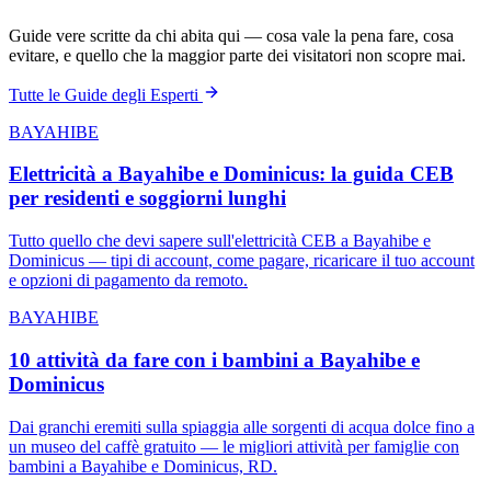
Guide vere scritte da chi abita qui — cosa vale la pena fare, cosa
evitare, e quello che la maggior parte dei visitatori non scopre mai.
Tutte le Guide degli Esperti
BAYAHIBE
Elettricità a Bayahibe e Dominicus: la guida CEB
per residenti e soggiorni lunghi
Tutto quello che devi sapere sull'elettricità CEB a Bayahibe e
Dominicus — tipi di account, come pagare, ricaricare il tuo account
e opzioni di pagamento da remoto.
BAYAHIBE
10 attività da fare con i bambini a Bayahibe e
Dominicus
Dai granchi eremiti sulla spiaggia alle sorgenti di acqua dolce fino a
un museo del caffè gratuito — le migliori attività per famiglie con
bambini a Bayahibe e Dominicus, RD.